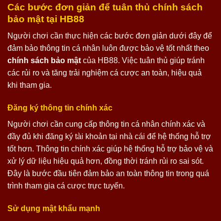
Các bước đơn giản để tuân thủ chính sách
bảo mật tại HB88
Người chơi cần thực hiện các bước đơn giản dưới đây để
đảm bảo thông tin cá nhân luôn được bảo vệ tốt nhất theo
chính sách bảo mật
của HB88. Việc tuân thủ giúp tránh
các rủi ro và tăng trải nghiệm cá cược an toàn, hiệu quả
khi tham gia.
Đăng ký thông tin chính xác
Người chơi cần cung cấp thông tin cá nhân chính xác và
đầy đủ khi đăng ký tài khoản tại nhà cái để hệ thống hỗ trợ
tốt hơn. Thông tin chính xác giúp hệ thống hỗ trợ bảo vệ và
xử lý dữ liệu hiệu quả hơn, đồng thời tránh rủi ro sai sót.
Đây là bước đầu tiên đảm bảo an toàn thông tin trong quá
trình tham gia cá cược trực tuyến.
Sử dụng mật khẩu mạnh