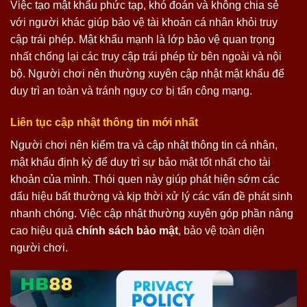
Việc tạo mật khẩu phức tạp, khó đoán và không chia sẻ
với người khác giúp bảo vệ tài khoản cá nhân khỏi truy
cập trái phép. Mật khẩu mạnh là lớp bảo vệ quan trọng
nhất chống lại các truy cập trái phép từ bên ngoài và nội
bộ. Người chơi nên thường xuyên cập nhật mật khẩu để
duy trì an toàn và tránh nguy cơ bị tấn công mạng.
Liên tục cập nhật thông tin mới nhất
Người chơi nên kiểm tra và cập nhật thông tin cá nhân,
mật khẩu định kỳ để duy trì sự bảo mật tốt nhất cho tài
khoản của mình. Thói quen này giúp phát hiện sớm các
dấu hiệu bất thường và kịp thời xử lý các vấn đề phát sinh
nhanh chóng. Việc cập nhật thường xuyên góp phần nâng
cao hiệu quả
chính sách bảo mật
, bảo vệ toàn diện
người chơi.