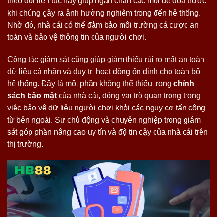
theo dõi liên tục này giúp ngăn chặn các mối đe dọa trước
khi chúng gây ra ảnh hưởng nghiêm trọng đến hệ thống.
Nhờ đó, nhà cái có thể đảm bảo môi trường cá cược an
toàn và bảo vệ thông tin của người chơi.
Công tác giám sát cũng giúp giảm thiểu rủi ro mất an toàn
dữ liệu cá nhân và duy trì hoạt động ổn định cho toàn bộ
hệ thống. Đây là một phần không thể thiếu trong
chính
sách bảo mật
của nhà cái, đóng vai trò quan trọng trong
việc bảo vệ dữ liệu người chơi khỏi các nguy cơ tấn công
từ bên ngoài. Sự chủ động và chuyên nghiệp trong giám
sát góp phần nâng cao uy tín và độ tin cậy của nhà cái trên
thị trường.