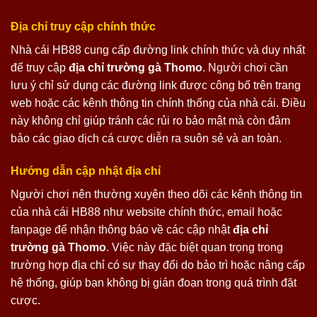
Địa chỉ truy cập chính thức
Nhà cái HB88 cung cấp đường link chính thức và duy nhất
để truy cập
địa chỉ trường gà Thomo
. Người chơi cần
lưu ý chỉ sử dụng các đường link được công bố trên trang
web hoặc các kênh thông tin chính thống của nhà cái. Điều
này không chỉ giúp tránh các rủi ro bảo mật mà còn đảm
bảo các giao dịch cá cược diễn ra suôn sẻ và an toàn.
Hướng dẫn cập nhật địa chỉ
Người chơi nên thường xuyên theo dõi các kênh thông tin
của nhà cái HB88 như website chính thức, email hoặc
fanpage để nhận thông báo về các cập nhật
địa chỉ
trường gà Thomo
. Việc này đặc biệt quan trọng trong
trường hợp địa chỉ có sự thay đổi do bảo trì hoặc nâng cấp
hệ thống, giúp bạn không bị gián đoạn trong quá trình đặt
cược.