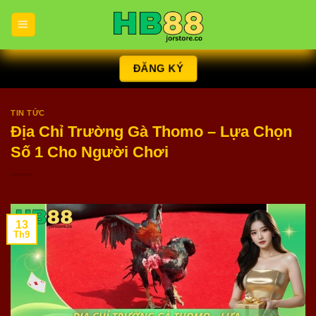
Chuyển
đến
nội
dung
ĐĂNG KÝ
TIN TỨC
Địa Chỉ Trường Gà Thomo – Lựa Chọn
Số 1 Cho Người Chơi
13
Th9