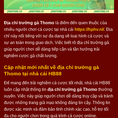
Địa chỉ trường gà Thomo
là điểm đến quen thuộc của
nhiều người chơi cá cược tại nhà cái
https://hphv.nl/
. Địa
chỉ này nổi tiếng với sự đa dạng về loại hình cá cược và
sự an toàn trong giao dịch. Việc biết rõ địa chỉ trường gà
giúp người chơi dễ dàng tiếp cận và tận hưởng trải
nghiệm cược gà chất lượng.
Cập nhật mới nhất về địa chỉ trường gà
Thomo tại nhà cái HB88
Để mang đến trải nghiệm cá cược tốt nhất, nhà cái HB88
luôn cập nhật thông tin
địa chỉ trường gà Thomo
thường
xuyên. Việc này giúp người chơi dễ dàng truy cập và tránh
được những trang giả mạo không đáng tin cậy. Thông tin
được xác minh và đảm bảo tính chính xác cao, hỗ trợ tối
đa cho người chơi trong quá trình cá cược online.