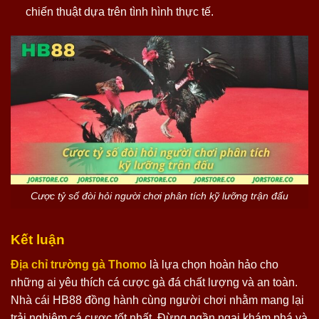
chiến thuật dựa trên tình hình thực tế.
Cược tỷ số đòi hỏi người chơi phân tích kỹ lưỡng trận đấu
Kết luận
Địa chỉ trường gà Thomo
là lựa chọn hoàn hảo cho
những ai yêu thích cá cược gà đá chất lượng và an toàn.
Nhà cái HB88 đồng hành cùng người chơi nhằm mang lại
trải nghiệm cá cược tốt nhất. Đừng ngần ngại khám phá và