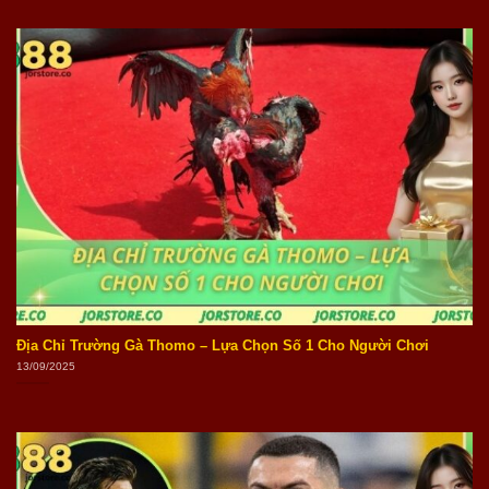
Địa Chỉ Trường Gà Thomo – Lựa Chọn Số 1 Cho Người Chơi
13/09/2025