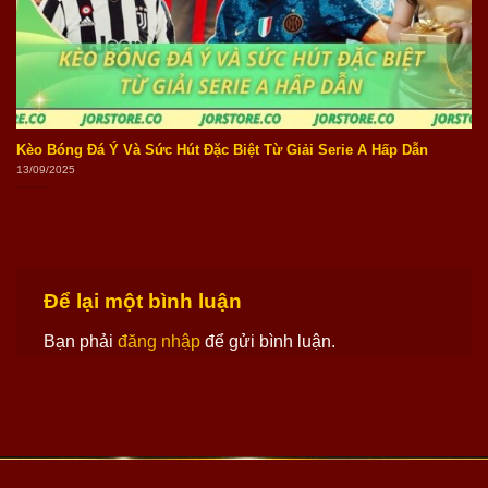
Kèo Bóng Đá Ý Và Sức Hút Đặc Biệt Từ Giải Serie A Hấp Dẫn
13/09/2025
Để lại một bình luận
Bạn phải
đăng nhập
để gửi bình luận.