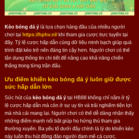
Kèo bóng đá ý
là lựa chọn hàng đầu của nhiều người
chơi tại
https://hphv.nl/
khi tham gia cược trực tuyến tại
đây. Tỷ lệ cược hấp dẫn cùng dữ liệu minh bạch giúp quá
trình đặt kèo trở nên đáng tin cậy hơn. Người chơi có thể
tận dụng thông tin chi tiết để nâng cao khả năng chiến
thắng trong từng trận đấu.
Ưu điểm khiến kèo bóng đá ý luôn giữ được
sức hấp dẫn lớn
Sức hút của
kèo bóng đá ý
tại HB88 không chỉ nằm ở tỷ
lệ cược hấp dẫn mà còn ở sự uy tín và trải nghiệm tiện lợi
mà nhà cái mang lại. Người chơi có thể dễ dàng nhận thấy
những điểm mạnh nổi bật giúp họ hứng thú tham gia
thường xuyên. Ba yếu tố dưới đây chính là lý do khiến kèo
này luôn thu hút đông đảo người đam mê cá cược.