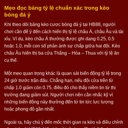
Mẹo đọc bảng tỷ lệ chuẩn xác trong kèo
bóng đá ý
Khi theo dõi bảng kèo cược bóng đá ý tại HB88, người
chơi cần để ý đến cách hiển thị tỷ lệ châu Á, châu Âu và tài
xỉu. Ví dụ, kèo châu Á thường được ghi dạng 0.25, 0.5
hoặc 1.0, mỗi con số phản ánh sự chấp giữa hai đội. Kèo
châu Âu hiển thị ba cửa Thắng – Hòa – Thua với tỷ lệ ăn
cụ thể.
Một mẹo quan trọng khác là quan sát biến động tỷ lệ trong
24 giờ trước trận đấu. Chẳng hạn, nếu đội cửa trên từ
chấp 1.0 giảm còn 0.75, điều đó cho thấy niềm tin từ thị
trường đang giảm sút. Người chơi nên cân nhắc kỹ vì
những biến động này thường đến từ tin tức lực lượng
hoặc phong độ gần nhất.
Ngoài ra, hãy chú ý đến mốc thời gian ra kèo và điều chỉnh