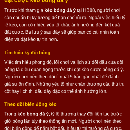
đặt cược kèo bóng đá ý
Trước khi tham gia
kèo bóng đá ý
tại HB88, người chơi
cần chuẩn bị kỹ lưỡng để hạn chế rủi ro. Ngoài việc hiểu tỷ
lệ kèo, còn có nhiều yếu tố khác ảnh hưởng đến kết quả
đặt cược. Ba lưu ý sau đây sẽ giúp bạn có cái nhìn toàn
diện và đặt kèo tự tin hơn.
Tìm hiểu kỹ đội bóng
Việc tìm hiểu phong độ, lối chơi và lịch sử đối đầu của đội
bóng là điều quan trọng trước khi đặt kèo cược bóng đá ý.
Người chơi nên theo dõi ít nhất 5 trận gần nhất để đánh
giá sự ổn định. Những yếu tố như chấn thương cầu thủ trụ
cột hay lịch thi đấu dày đặc có thể ảnh hưởng lớn.
Theo dõi biến động kèo
Trong
kèo bóng đá ý
, tỷ lệ thường thay đổi liên tục trước
giờ bóng lăn tùy theo thông tin mới. Người chơi nên theo
dõi biến động để nắm bắt dấu hiệu từ thị trường cá cược.