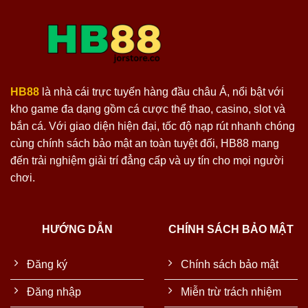
HB88
là nhà cái trực tuyến hàng đầu châu Á, nổi bật với
kho game đa dạng gồm cá cược thể thao, casino, slot và
bắn cá. Với giao diện hiện đại, tốc độ nạp rút nhanh chóng
cùng chính sách bảo mật an toàn tuyệt đối, HB88 mang
đến trải nghiệm giải trí đẳng cấp và uy tín cho mọi người
chơi.
HƯỚNG DẪN
CHÍNH SÁCH BẢO MẬT
Đăng ký
Chính sách bảo mật
Đăng nhập
Miễn trừ trách nhiệm