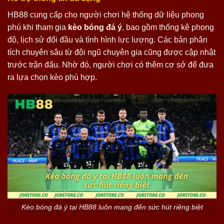
HB88 cung cấp cho người chơi hệ thống dữ liệu phong
phú khi tham gia
kèo bóng đá ý
, bao gồm thống kê phong
độ, lịch sử đối đầu và tình hình lực lượng. Các bản phân
tích chuyên sâu từ đội ngũ chuyên gia cũng được cập nhật
trước trận đấu. Nhờ đó, người chơi có thêm cơ sở để đưa
ra lựa chọn kèo phù hợp.
Kèo bóng đá ý tại HB88 luôn mang đến sức hút riêng biệt