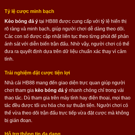
Tỷ lệ cược minh bạch
Kèo bóng đá ý
tại HB88 được cung cấp với tỷ lệ hiển thị
rõ ràng và minh bạch, giúp người chơi dễ dàng theo dõi.
Các con số được cập nhật liên tục theo từng phút để phản
ánh sát với diễn biến trận đấu. Nhờ vậy, người chơi có thể
đưa ra quyết định dựa trên dữ liệu chuẩn xác thay vì cảm
tính.
Trải nghiệm đặt cược tiện lợi
Nhà cái HB88 mang đến giao diện trực quan giúp người
chơi tham gia
kèo bóng đá ý
nhanh chóng chỉ trong vài
thao tác. Dù tham gia trên máy tính hay điện thoại, mọi thao
tác đều được tối ưu hóa cho sự thuận tiện. Người chơi có
thể vừa theo dõi trận đấu trực tiếp vừa đặt cược mà không
bị gián đoạn.
Hỗ trợ thông tin đa dạng