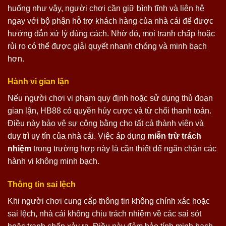
huống như vậy, người chơi cần giữ bình tĩnh và liên hệ
ngay với bộ phận hỗ trợ khách hàng của nhà cái để được
hướng dẫn xử lý đúng cách. Nhờ đó, mọi tranh chấp hoặc
rủi ro có thể được giải quyết nhanh chóng và minh bạch
hơn.
Hành vi gian lận
Nếu người chơi vi phạm quy định hoặc sử dụng thủ đoạn
gian lận, HB88 có quyền hủy cược và từ chối thanh toán.
Điều này bảo vệ sự công bằng cho tất cả thành viên và
duy trì uy tín của nhà cái. Việc áp dụng
miễn trừ trách
nhiệm
trong trường hợp này là cần thiết để ngăn chặn các
hành vi không minh bạch.
Thông tin sai lệch
Khi người chơi cung cấp thông tin không chính xác hoặc
sai lệch, nhà cái không chịu trách nhiệm về các sai sót