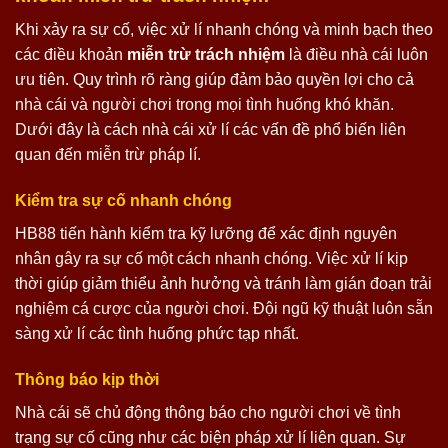
Khi xảy ra sự cố, việc xử lí nhanh chóng và minh bạch theo
các điều khoản
miễn trừ trách nhiệm
là điều nhà cái luôn
ưu tiên. Quy trình rõ ràng giúp đảm bảo quyền lợi cho cả
nhà cái và người chơi trong mọi tình huống khó khăn.
Dưới đây là cách nhà cái xử lí các vấn đề phổ biến liên
quan đến miễn trừ pháp lí.
Kiểm tra sự cố nhanh chóng
HB88 tiến hành kiểm tra kỹ lưỡng để xác định nguyên
nhân gây ra sự cố một cách nhanh chóng. Việc xử lí kịp
thời giúp giảm thiểu ảnh hưởng và tránh làm gián đoạn trải
nghiệm cá cược của người chơi. Đội ngũ kỹ thuật luôn sẵn
sàng xử lí các tình huống phức tạp nhất.
Thông báo kịp thời
Nhà cái sẽ chủ động thông báo cho người chơi về tình
trạng sự cố cũng như các biện pháp xử lí liên quan. Sự