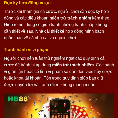
Đọc kỹ hợp đồng cược
Trước khi tham gia cá cược, người chơi cần đọc kỹ hợp
đồng và các điều khoản
miễn trừ trách nhiệm
kèm theo.
Hiểu rõ nội dung sẽ giúp tránh những tranh chấp không
cần thiết về sau. Nhà cái thiết kế hợp đồng minh bạch
nhằm bảo vệ cả nhà cái và người chơi.
Tránh hành vi vi phạm
Người chơi nên tuân thủ nghiêm ngặt các quy định cá
cược để tránh bị áp dụng
miễn trừ trách nhiệm
. Các hành
vi gian lận hoặc cố tình vi phạm sẽ dẫn đến việc hủy cược
hoặc khóa tài khoản. Tôn trọng quy định giúp bạn giữ
được quyền lợi và tránh rủi ro không mong muốn.