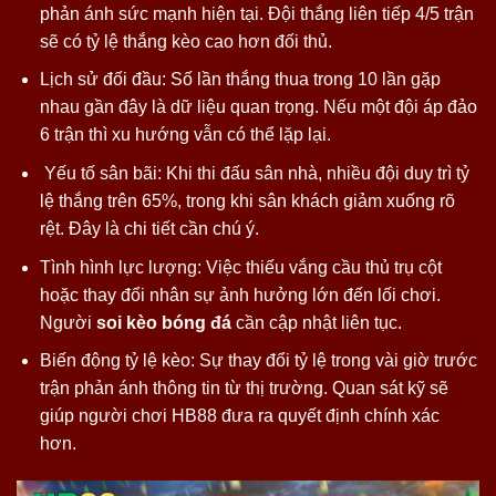
phản ánh sức mạnh hiện tại. Đội thắng liên tiếp 4/5 trận
sẽ có tỷ lệ thắng kèo cao hơn đối thủ.
Lịch sử đối đầu: Số lần thắng thua trong 10 lần gặp
nhau gần đây là dữ liệu quan trọng. Nếu một đội áp đảo
6 trận thì xu hướng vẫn có thể lặp lại.
Yếu tố sân bãi: Khi thi đấu sân nhà, nhiều đội duy trì tỷ
lệ thắng trên 65%, trong khi sân khách giảm xuống rõ
rệt. Đây là chi tiết cần chú ý.
Tình hình lực lượng: Việc thiếu vắng cầu thủ trụ cột
hoặc thay đổi nhân sự ảnh hưởng lớn đến lối chơi.
Người
soi kèo bóng đá
cần cập nhật liên tục.
Biến động tỷ lệ kèo: Sự thay đổi tỷ lệ trong vài giờ trước
trận phản ánh thông tin từ thị trường. Quan sát kỹ sẽ
giúp người chơi HB88 đưa ra quyết định chính xác
hơn.