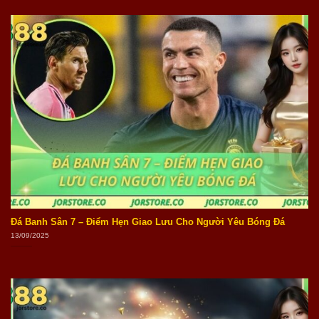
Đá Banh Sân 7 – Điểm Hẹn Giao Lưu Cho Người Yêu Bóng Đá
13/09/2025