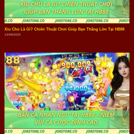
Xỉu Chủ Là Gì? Chiến Thuật Chơi Giúp Bạn Thắng Lớn Tại HB88
13/09/2025