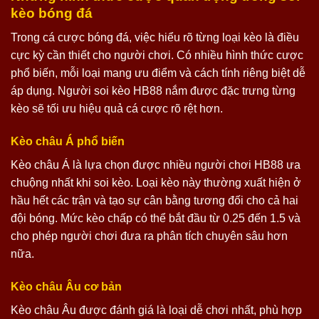
kèo bóng đá
Trong cá cược bóng đá, việc hiểu rõ từng loại kèo là điều
cực kỳ cần thiết cho người chơi. Có nhiều hình thức cược
phổ biến, mỗi loại mang ưu điểm và cách tính riêng biệt dễ
áp dụng. Người soi kèo HB88 nắm được đặc trưng từng
kèo sẽ tối ưu hiệu quả cá cược rõ rệt hơn.
Kèo châu Á phổ biến
Kèo châu Á là lựa chọn được nhiều người chơi HB88 ưa
chuộng nhất khi soi kèo. Loại kèo này thường xuất hiện ở
hầu hết các trận và tạo sự cân bằng tương đối cho cả hai
đội bóng. Mức kèo chấp có thể bắt đầu từ 0.25 đến 1.5 và
cho phép người chơi đưa ra phân tích chuyên sâu hơn
nữa.
Kèo châu Âu cơ bản
Kèo châu Âu được đánh giá là loại dễ chơi nhất, phù hợp