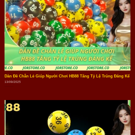
Dàn Đề Chẵn Lẻ Giúp Người Chơi HB88 Tăng Tỷ Lệ Trúng Đáng Kể
13/09/2025