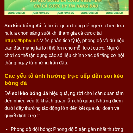
Soi kèo bóng đá
là bước quan trọng để người chơi đưa
ra lựa chọn sáng suốt khi tham gia cá cược tại
https://hphv.nl/
. Việc phân tích tỷ lệ, phong độ và dữ liệu
trận đấu mang lại lợi thế lớn cho mỗi lượt cược. Người
chơi có thể tận dụng các số liệu chính xác để tăng cơ hội
thắng ngay từ những trận đầu.
Các yếu tố ảnh hưởng trực tiếp đến soi kèo
bóng đá
Để
soi kèo bóng đá
hiệu quả, người chơi cần quan tâm
đến nhiều yếu tố khách quan lẫn chủ quan. Những điểm
dưới đây thường tác động lớn đến kết quả dự đoán và
quyết định cược:
Phong độ đội bóng: Phong độ 5 trận gần nhất thường